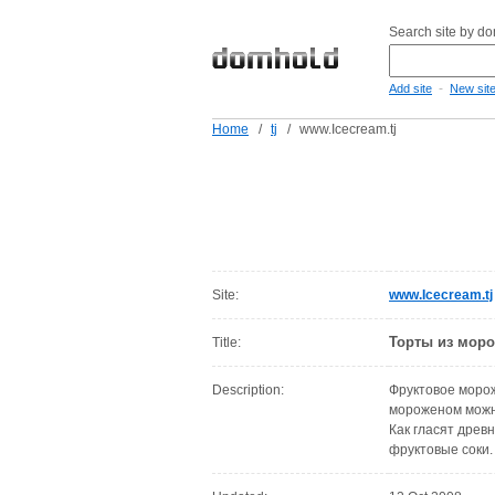
Search site by d
-
Add site
New sit
Home
/
tj
/
www.Icecream.tj
Site:
www.Icecream.tj
Торты из моро
Title:
Description:
Фруктовое морож
мороженом можно
Как гласят древ
фруктовые соки.