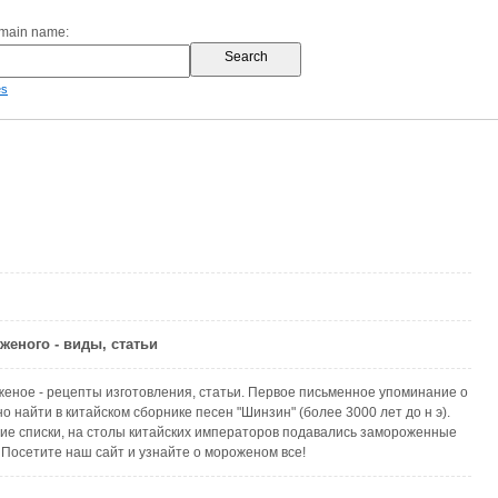
omain name:
es
женого - виды, статьи
еное - рецепты изготовления, статьи. Первое письменное упоминание о
 найти в китайском сборнике песен "Шинзин" (более 3000 лет до н э).
ние списки, на столы китайских императоров подавались замороженные
 Посетите наш сайт и узнайте о мороженом все!